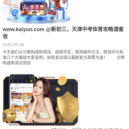
www.kaiyun.com @新初三，天津中考体育攻略请查
收
2026-05-06
今天我们从分数构成和项目、成绩评定，统测操作方法，统测评分标
准几个方面给大家说明。如有变动请以最新官方政策为准！ 分数
构成和测试项目