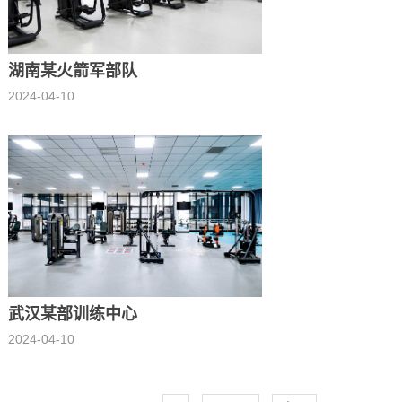
湖南某火箭军部队
2024-04-10
武汉某部训练中心
2024-04-10