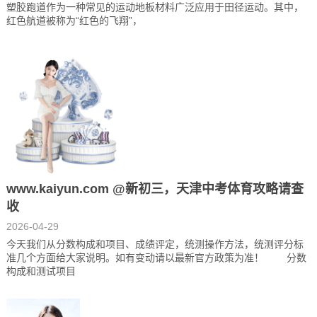
塑胶跑道作为一种常见的运动地板材料广泛应用于田径运动。其中，
红色航道被称为“红色的飞翔”，
www.kaiyun.com @新初三，天津中考体育攻略请查
收
2026-04-29
今天我们从分数构成和项目、成绩评定，统测操作方法，统测评分标
准几个方面给大家说明。如有变动请以最新官方政策为准！ 分数
构成和测试项目