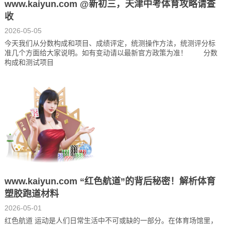
www.kaiyun.com @新初三，天津中考体育攻略请查
收
2026-05-05
今天我们从分数构成和项目、成绩评定，统测操作方法，统测评分标
准几个方面给大家说明。如有变动请以最新官方政策为准！ 分数
构成和测试项目
www.kaiyun.com “红色航道”的背后秘密！解析体育
塑胶跑道材料
2026-05-01
红色航道 运动是人们日常生活中不可或缺的一部分。在体育场馆里，