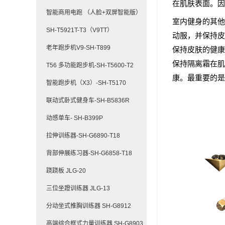
在肌肤表面。因
智能商用电跑 （人脸+双屏智能版）
室内健身的其他
SH-T5921T-T3（V9TT）
动服，并保持皮
老年跑步机V9-SH-T899
保持皮肤的健康
保持隔离霜在肌
T56 多功能跑步机-SH-T5600-T2
康。最重要的是
智能跑步机（X3）-SH-T5170
联动式卧式健身车-SH-B5836R
动感单车- SH-B399P
拉伸训练器-SH-G6890-T18
背部伸展练习器-SH-G6858-T18
跷跷板 JLG-20
三位坐蹬训练器 JLG-13
分动坐式推胸训练器 SH-G8912
高端综合框式力量训练器 SH-G8903