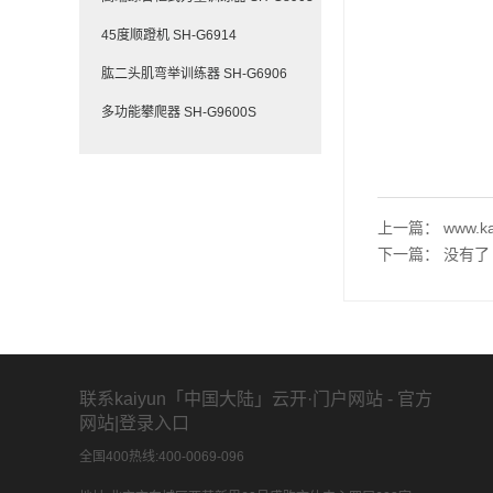
45度顺蹬机 SH-G6914
肱二头肌弯举训练器 SH-G6906
多功能攀爬器 SH-G9600S
上一篇：
www.
下一篇：
没有了
联系kaiyun「中国大陆」云开·门户网站 - 官方
网站|登录入口
全国400热线:400-0069-096